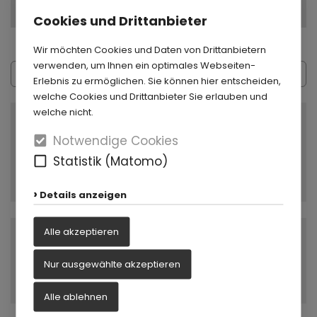
Cookies und Drittanbieter
Wir möchten Cookies und Daten von Drittanbietern
verwenden, um Ihnen ein optimales Webseiten-
Erlebnis zu ermöglichen. Sie können hier entscheiden,
welche Cookies und Drittanbieter Sie erlauben und
welche nicht.
Zahnputzvideo
Notwendige Cookies
Nach zwei Jahren geht nun das zweite Erklärvideo an den Start. Mit
dem Video „Eltern putzen Kinderzähne“ sprechen wir dieses Mal die
Statistik (Matomo)
Eltern als Zielgruppe an.
mehr...
Details anzeigen
Alle akzeptieren
Kita mit Biss
Das Präventionsprogramm in Kindertagesstätten hilft, die
Nur ausgewählte akzeptieren
frühkindliche Karies zu reduzieren. Wie genau, erfahren Sie
mehr...
Alle ablehnen