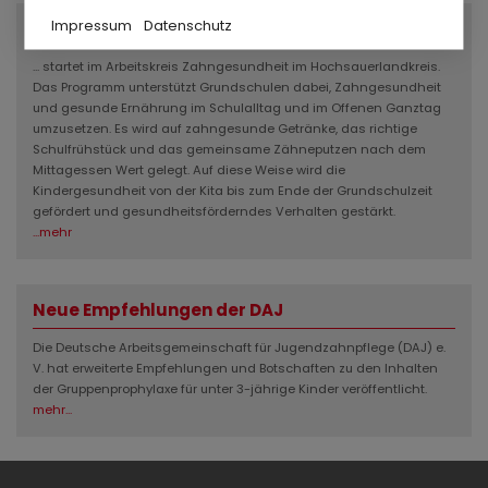
Impressum
Datenschutz
Schule mit Biss
... startet im Arbeitskreis Zahngesundheit im Hochsauerlandkreis.
Das Programm unterstützt Grundschulen dabei, Zahngesundheit
und gesunde Ernährung im Schulalltag und im Offenen Ganztag
umzusetzen. Es wird auf zahngesunde Getränke, das richtige
Schulfrühstück und das gemeinsame Zähneputzen nach dem
Mittagessen Wert gelegt. Auf diese Weise wird die
Kindergesundheit von der Kita bis zum Ende der Grundschulzeit
gefördert und gesundheitsförderndes Verhalten gestärkt.
...mehr
Neue Empfehlungen der DAJ
Die Deutsche Arbeitsgemeinschaft für Jugendzahnpflege (DAJ) e.
V. hat erweiterte Empfehlungen und Botschaften zu den Inhalten
der Gruppenprophylaxe für unter 3-jährige Kinder veröffentlicht.
mehr...